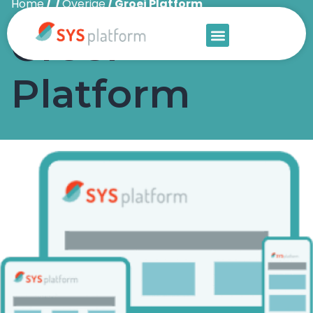
Home
/ /
Overige
/ Groei Platform
Groei
Platform