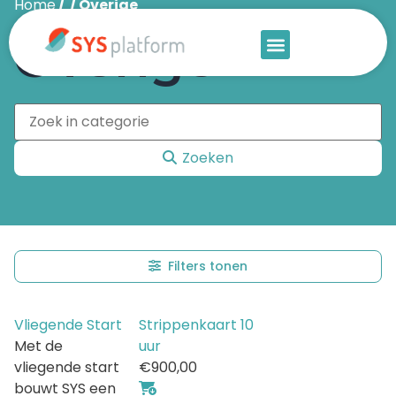
Home
/ / Overige
Overige
Zoeken
Filters tonen
Vliegende Start
Strippenkaart 10
Met de
uur
vliegende start
€
900,00
bouwt SYS een