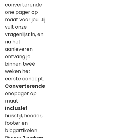
converterende
one pager op
Alles weergeven
maat voor jou. Jij
vult onze
Overige (8)
vragenlijst in, en
na het
aanleveren
ontvang je
€
0
- €
900
binnen twéé
weken het
eerste concept.
Converterende
onepager op
maat
Inclusief
huisstijl, header,
footer en
blogartikelen
Binnen
2 weken